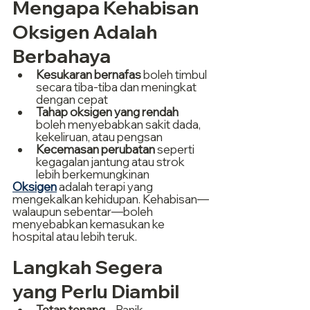
Mengapa Kehabisan 
Oksigen Adalah 
Berbahaya
Kesukaran bernafas
 boleh timbul 
secara tiba-tiba dan meningkat 
dengan cepat
Tahap oksigen yang rendah
boleh menyebabkan sakit dada, 
kekeliruan, atau pengsan
Kecemasan perubatan
 seperti 
kegagalan jantung atau strok 
lebih berkemungkinan
Oksigen
 adalah terapi yang 
mengekalkan kehidupan. Kehabisan—
walaupun sebentar—boleh 
menyebabkan kemasukan ke 
hospital atau lebih teruk.
Langkah Segera 
yang Perlu Diambil
Tetap tenang
 – Panik 