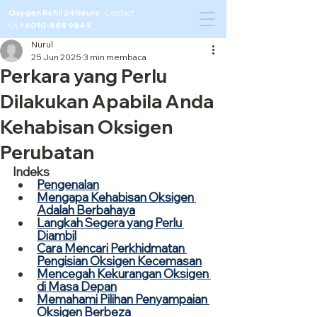
Oxygen Refill 24Hours ·
Contact
Us
+6010-888 9849
Nurul
25 Jun 2025
3 min membaca
Perkara yang Perlu
Dilakukan Apabila Anda
Kehabisan Oksigen
Perubatan
Indeks
Pengenalan
Mengapa Kehabisan Oksigen 
Adalah Berbahaya
Langkah Segera yang Perlu 
Diambil
Cara Mencari Perkhidmatan 
Pengisian Oksigen Kecemasan
Mencegah Kekurangan Oksigen 
di Masa Depan
Memahami Pilihan Penyampaian 
Oksigen Berbeza