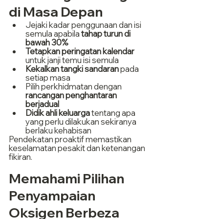
di Masa Depan
Jejaki kadar penggunaan dan isi 
semula apabila 
tahap turun di 
bawah 30%
Tetapkan peringatan kalendar
untuk janji temu isi semula
Kekalkan tangki sandaran
 pada 
setiap masa
Pilih perkhidmatan dengan 
rancangan penghantaran 
berjadual
Didik ahli keluarga
 tentang apa 
yang perlu dilakukan sekiranya 
berlaku kehabisan
Pendekatan proaktif memastikan 
keselamatan pesakit dan ketenangan 
fikiran.
Memahami Pilihan 
Penyampaian 
Oksigen Berbeza