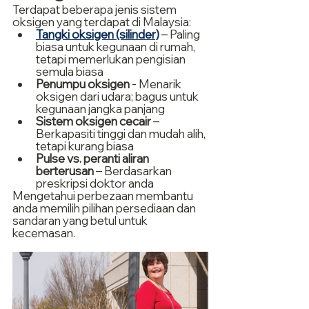
Terdapat beberapa jenis sistem 
oksigen yang terdapat di Malaysia:
Tangki oksigen (silinder)
 – Paling 
biasa untuk kegunaan di rumah, 
tetapi memerlukan pengisian 
semula biasa
Penumpu oksigen
 - Menarik 
oksigen dari udara; bagus untuk 
kegunaan jangka panjang
Sistem oksigen cecair
 – 
Berkapasiti tinggi dan mudah alih, 
tetapi kurang biasa
Pulse vs. peranti aliran 
berterusan
 – Berdasarkan 
preskripsi doktor anda
Mengetahui perbezaan membantu 
anda memilih pilihan persediaan dan 
sandaran yang betul untuk 
kecemasan.