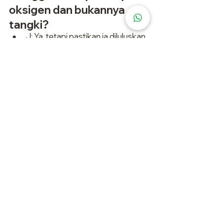
oksigen dan bukannya 
tangki?
J: Ya, tetapi pastikan ia diluluskan 
secara perubatan dan 
menyokong kadar aliran yang 
anda perlukan.
S: Bagaimanakah saya 
tahu pembekal yang boleh 
dipercayai?
J: Cari syarikat berdaftar KKM 
dengan ulasan yang baik dan 
masa respons yang cepat.
💨 Kehabisan oksigen? Jangan panik. 
Hubungi kami untuk:
⚡ Penghantaran kecemasan 
24/7
✅ Tangki oksigen diperakui KKM 
dan isi semula