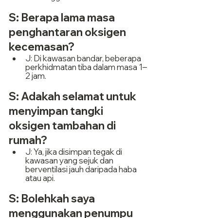
S: Berapa lama masa 
penghantaran oksigen 
kecemasan?
J: Di kawasan bandar, beberapa 
perkhidmatan tiba dalam masa 1–
2 jam.
S: Adakah selamat untuk 
menyimpan tangki 
oksigen tambahan di 
rumah?
J: Ya, jika disimpan tegak di 
kawasan yang sejuk dan 
berventilasi jauh daripada haba 
atau api.
S: Bolehkah saya 
menggunakan penumpu 