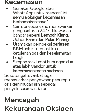
Kecemasan
Gunakan Google atau 
WhatsApp untuk mencari " 
isi 
semula oksigen kecemasan 
berhampiran saya
 "
Cari penyedia yang menawarkan 
penghantaran 24/7 di kawasan 
bandar seperti 
Lembah Klang, 
Johor Bahru dan Pulau Pinang
Utamakan pembekal 
berlesen 
KKM
 untuk memastikan 
ketulenan gas dan keselamatan 
tangki
Simpan maklumat hubungan 
dua 
atau lebih vendor untuk 
kecemasan masa hadapan
Sesetengah syarikat juga 
menawarkan penyewaan penumpu 
oksigen mudah alih sebagai 
penyelesaian sandaran.
Mencegah 
Kekurangan Oksigen 