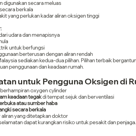
n digunakan secara meluas
 secara berkala
kit yang perlukan kadar aliran oksigen tinggi
:
dari udara dan menapisnya
mula
ktrik untuk berfungsi
ggunaan berterusan dengan aliran rendah
laysia sediakan kedua-dua pilihan. Pilihan terbaik bergantu
erluan penggunaan dan keadaan rumah.
atan untuk Pengguna Oksigen di 
 
berhampiran oxygen cylinder
lam keadaan tegak
 di tempat sejuk dan berventilasi
terbuka atau sumber haba
angki secara berkala
aliran yang ditetapkan doktor
elamatan dapat kurangkan risiko untuk pesakit dan penjaga.