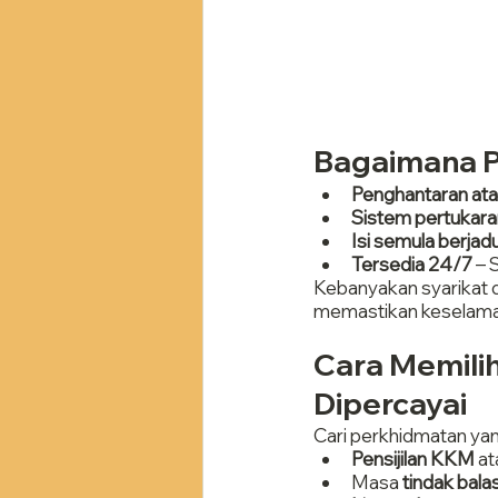
Bagaimana P
Penghantaran ata
Sistem pertukara
Isi semula berjad
Tersedia 24/7
 –
Kebanyakan syarikat 
memastikan keselama
Cara Memilih
Dipercayai
Cari perkhidmatan ya
Pensijilan KKM
 a
Masa 
tindak bala