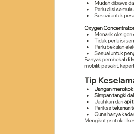
Mudah dibawa da
Perlu diisi semula
Sesuai untuk pesa
Oxygen Concentrator
Menarik oksigen 
Tidak perlu isi se
Perlu bekalan ele
Sesuai untuk pen
Banyak pembekal di Ma
mobiliti pesakit, kep
Tip Keselam
Jangan merokok
Simpan tangki da
Jauhkan dari 
api 
Periksa 
tekanan t
Guna hanya kadar 
Mengikut protokol kes