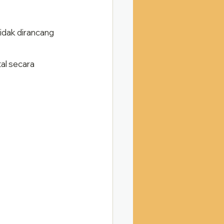
idak dirancang
al secara 