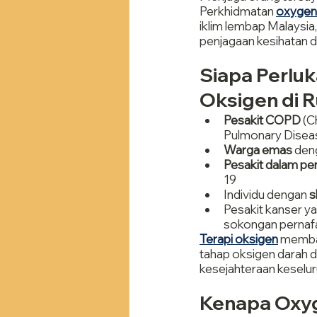
Perkhidmatan 
oxygen r
iklim lembap Malaysia
penjagaan kesihatan d
Siapa Perluk
Oksigen di 
Pesakit COPD
 (C
Pulmonary Disea
Warga emas
 den
Pesakit dalam pe
19
Individu dengan 
s
Pesakit kanser y
sokongan pernaf
Terapi oksigen
 memba
tahap oksigen darah 
kesejahteraan keselur
Kenapa Oxyge