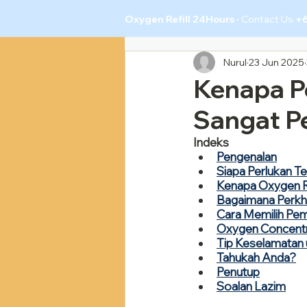
Oxygen Refill 24Hours ·
Contact Us
+
Nurul
23 Jun 2025
Kenapa P
Sangat P
Indeks
Pengenalan
Siapa Perlukan T
Kenapa Oxygen Re
Bagaimana Perkhi
Cara Memilih Pem
Oxygen Concentra
Tip Keselamatan
Tahukah Anda?
Penutup
Soalan Lazim