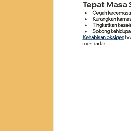
Tepat Masa 
Cegah kecemasa
Kurangkan kemasu
Tingkatkan kesel
Sokong kehidupan
Kehabisan oksigen
 b
mendadak.