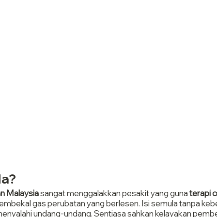
da?
n Malaysia
 sangat menggalakkan pesakit yang guna 
terapi 
embekal gas perubatan yang berlesen. Isi semula tanpa keb
nyalahi undang-undang. Sentiasa sahkan kelayakan pembe