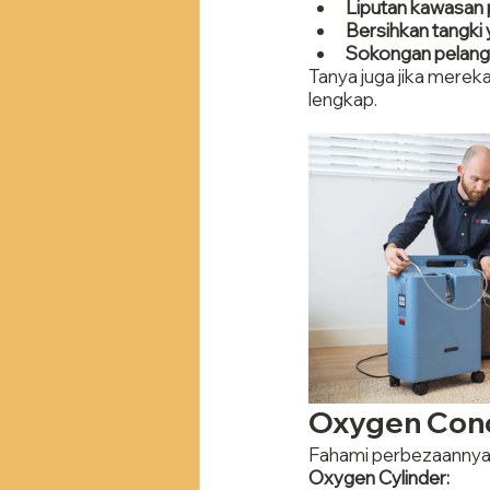
Liputan kawasan
Bersihkan tangki 
Sokongan pelan
Tanya juga jika merek
lengkap.
Oxygen Conc
Fahami perbezaannya u
Oxygen Cylinder: