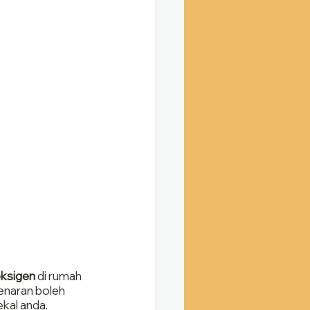
oksigen
 di rumah 
enaran boleh 
kal anda.