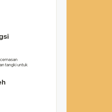
gsi
kecemasan
n tangki untuk 
h 